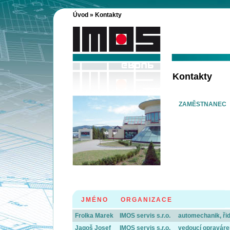
Úvod
» Kontakty
Kontakty
ZAMĚSTNANEC
JMÉNO
ORGANIZACE
Frolka Marek
IMOS servis s.r.o.
automechanik, řid
Jagoš Josef
IMOS servis s.r.o.
vedoucí opraváre